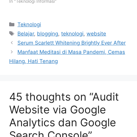
In "Teknologi Informasi"
Categories
Teknologi
Tags
Belajar
,
blogging
,
teknologi
,
website
Serum Scarlett Whitening Brightly Ever After
Manfaat Meditasi di Masa Pandemi, Cemas
Hilang, Hati Tenang
45 thoughts on “Audit
Website via Google
Analytics dan Google
Search Console”