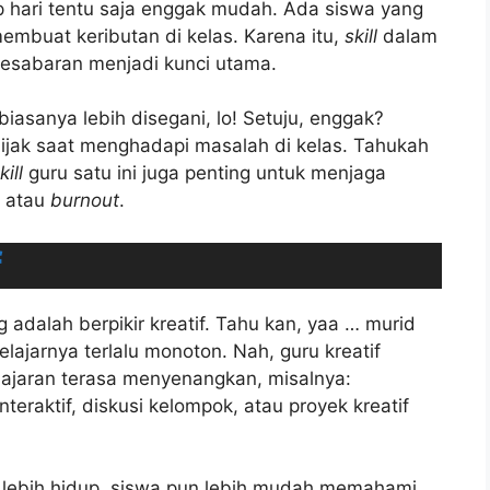
 hari tentu saja enggak mudah. Ada siswa yang
membuat keributan di kelas. Karena itu,
skill
dalam
esabaran menjadi kunci utama.
sanya lebih disegani, lo! Setuju, enggak?
jak saat menghadapi masalah di kelas. Tahukah
kill
guru satu ini juga penting untuk menjaga
s atau
burnout
.
f
 adalah berpikir kreatif. Tahu kan, yaa … murid
ajarnya terlalu monoton. Nah, guru kreatif
ajaran terasa menyenangkan, misalnya:
eraktif, diskusi kelompok, atau proyek kreatif
di lebih hidup, siswa pun lebih mudah memahami