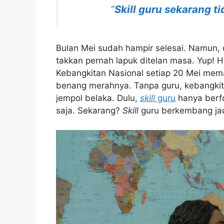
“
Skill guru sekarang t
Bulan Mei sudah hampir selesai. Namun, du
takkan pernah lapuk ditelan masa. Yup! H
Kebangkitan Nasional setiap 20 Mei mema
benang merahnya. Tanpa guru, kebangkita
jempol belaka. Dulu,
skill
guru
hanya berfo
saja. Sekarang?
Skill
guru berkembang jau