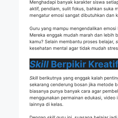
Menghadapi banyak karakter siswa setiap
aktif, pendiam, sulit fokus, bahkan suka 
mengatur emosi sangat dibutuhkan dan k
Guru yang mampu mengendalikan emosi bia
Mereka enggak mudah marah dan lebih bi
kamu? Selain membantu proses belajar,
s
kesehatan mental agar tidak mudah stre
Skill
Berpikir Kreati
Skill
berikutnya yang enggak kalah penting
sekarang cenderung bosan jika metode bel
biasanya punya banyak cara agar pembel
menggunakan permainan edukasi, video int
lainnya di kelas.
Dengan
skill
guru ini, suasana belajar ja