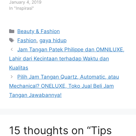
January 4, 2019
In "Inspirasi"
Categories
Beauty & Fashion
Tags
Fashion
,
gaya hidup
Jam Tangan Patek Philippe dan OMNILUXE,
Lahir dari Kecintaan terhadap Waktu dan
Kualitas
Pilih Jam Tangan Quartz, Automatic, atau
Mechanical? ONELUXE, Toko Jual Beli Jam
Tangan Jawabannya!
15 thoughts on “Tips