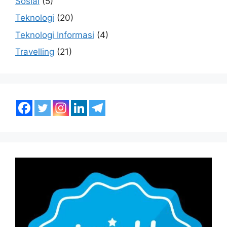
Sosial
(5)
Teknologi
(20)
Teknologi Informasi
(4)
Travelling
(21)