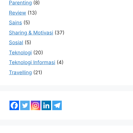
Parenting
(8)
Review
(13)
Sains
(5)
Sharing & Motivasi
(37)
Sosial
(5)
Teknologi
(20)
Teknologi Informasi
(4)
Travelling
(21)