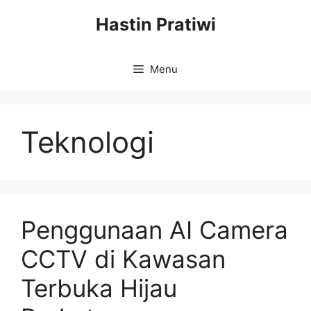
Skip
Hastin Pratiwi
to
content
Menu
Teknologi
Penggunaan AI Camera
CCTV di Kawasan
Terbuka Hijau