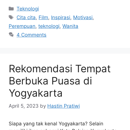
Categories
Teknologi
Tags
Cita cita
,
Film
,
Inspirasi
,
Motivasi
,
Perempuan
,
teknologi
,
Wanita
4 Comments
Rekomendasi Tempat
Berbuka Puasa di
Yogyakarta
April 5, 2023
by
Hastin Pratiwi
Siapa yang tak kenal Yogyakarta? Selain