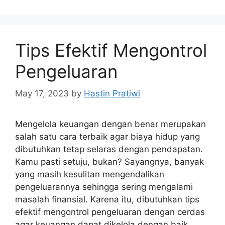
Tips Efektif Mengontrol
Pengeluaran
May 17, 2023
by
Hastin Pratiwi
Mengelola keuangan dengan benar merupakan
salah satu cara terbaik agar biaya hidup yang
dibutuhkan tetap selaras dengan pendapatan.
Kamu pasti setuju, bukan? Sayangnya, banyak
yang masih kesulitan mengendalikan
pengeluarannya sehingga sering mengalami
masalah finansial. Karena itu, dibutuhkan tips
efektif mengontrol pengeluaran dengan cerdas
agar keuangan dapat dikelola dengan baik.