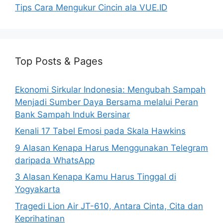
Tips Cara Mengukur Cincin ala VUE.ID
Top Posts & Pages
Ekonomi Sirkular Indonesia: Mengubah Sampah
Menjadi Sumber Daya Bersama melalui Peran
Bank Sampah Induk Bersinar
Kenali 17 Tabel Emosi pada Skala Hawkins
9 Alasan Kenapa Harus Menggunakan Telegram
daripada WhatsApp
3 Alasan Kenapa Kamu Harus Tinggal di
Yogyakarta
Tragedi Lion Air JT-610, Antara Cinta, Cita dan
Keprihatinan