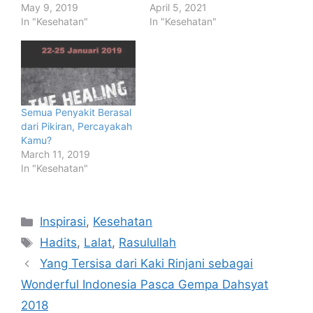
May 9, 2019
April 5, 2021
In "Kesehatan"
In "Kesehatan"
Semua Penyakit Berasal
dari Pikiran, Percayakah
Kamu?
March 11, 2019
In "Kesehatan"
Categories
Inspirasi
,
Kesehatan
Tags
Hadits
,
Lalat
,
Rasulullah
Yang Tersisa dari Kaki Rinjani sebagai
Wonderful Indonesia Pasca Gempa Dahsyat
2018