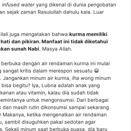
,
infused water
yang dikenal di dunia pengobatan
an sejak zaman Rasulullah dahulu kala. Luar
 Hilali juga mengatakan bahwa
kurma memiliki
i dan pikiran. Manfaat ini tidak diketahui
nkan sunah Nabi
. Masya Allah.
n berbuka dengan air rendaman kurma ini mulai
 sangat kritis dalam merespon sesuatu 😀
 Jangankan minum air kurma,
lha wong
minum
bisa begitu? Iya, Lubna adalah anak yang
anan atau vitamin, kalau dia sudah tidak
mintanya untuk mengonsumsi. Dari berbagai
k dan masih rutin dikonsumsi sampai sekarang
😀 Makanya, ketika mengenalkan air rendaman
, sambil disuguhkan pakai sedotan agar
 Sekali minum saat berbuka puasa, dia baru