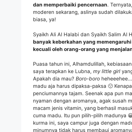
dan memperbaiki pencernaan
. Ternyata
moderen sekarang, aslinya sudah dilakuk
biasa, ya!
Syaikh Ali Al Halabi dan Syaikh Salim Al
banyak keberkahan yang memengaruhi hat
kecuali oleh orang-orang yang menjala
Puasa tahun ini, Alhamdulillah, kebiasaa
saya terapkan ke Lubna,
my little girl
yang
Apakah dia mau?
Boro-boro
heheeehee….
madu aja harus dipaksa-paksa 🙁 Kenapa 
penciumannya tajam. Seenak apa pun mak
nyaman dengan aromanya, agak susah me
macam jenis vitamin, yang berhasil masu
cuma madu. Itu pun pilih-pilih madunya 
kurma ini, saya campur juga dengan madu
minumnya tidak harus membaui aromanya.