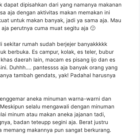
k dapat dipisahkan dari yang namanya makanan
asa aja dengan aktivitas makan memakan ini
uat untuk makan banyak, jadi ya sama aja. Mau
aja perutnya cuma muat segitu aja 🙂
i sekitar rumah sudah berjejer banyakkkkk
 berbuka. Es campur, kolak, es teler, bubur
has daerah lain, macam es pisang ijo dan es
sini. Duhhh…. pantessss aja banyak orang yang
tanya tambah gendats, yak! Padahal harusnya
u penggemar aneka minuman warna-warni dan
. Meskipun selalu mengawali dengan minuman
ulai minum atau makan aneka jajanan tadi,
nya, badan teteupp segini aja. Berat justru
ena memang makannya pun sangat berkurang.