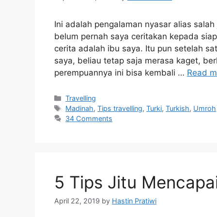
Ini adalah pengalaman nyasar alias sala
belum pernah saya ceritakan kepada siap
cerita adalah ibu saya. Itu pun setelah sa
saya, beliau tetap saja merasa kaget, be
perempuannya ini bisa kembali …
Read m
Categories
Travelling
Tags
Madinah
,
Tips travelling
,
Turki
,
Turkish
,
Umroh
34 Comments
5 Tips Jitu Mencapai
April 22, 2019
by
Hastin Pratiwi