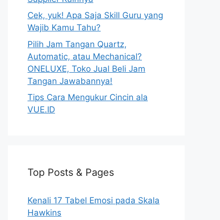
Cek, yuk! Apa Saja Skill Guru yang
Wajib Kamu Tahu?
Pilih Jam Tangan Quartz,
Automatic, atau Mechanical?
ONELUXE, Toko Jual Beli Jam
Tangan Jawabannya!
Tips Cara Mengukur Cincin ala
VUE.ID
Top Posts & Pages
Kenali 17 Tabel Emosi pada Skala
Hawkins