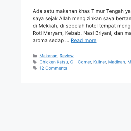
Ada satu makanan khas Timur Tengah yan
saya sejak Allah mengizinkan saya bert
di Mekkah, di sebelah hotel tempat mengi
Roti Maryam, Kebab, Nasi Briyani, dan ma
aroma sedap …
Read more
Categories
Makanan
,
Review
Tags
Chicken Katsu
,
GH Corner
,
Kuliner
,
Madinah
,
M
12 Comments