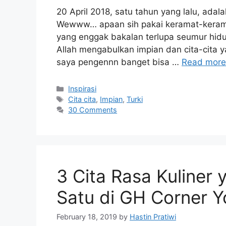
20 April 2018, satu tahun yang lalu, ada
Wewww… apaan sih pakai keramat-keram
yang enggak bakalan terlupa seumur hidup
Allah mengabulkan impian dan cita-cita 
saya pengennn banget bisa …
Read more
Categories
Inspirasi
Tags
Cita cita
,
Impian
,
Turki
30 Comments
3 Cita Rasa Kuliner
Satu di GH Corner Y
February 18, 2019
by
Hastin Pratiwi