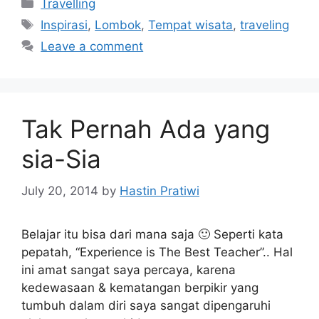
Categories
Travelling
Tags
Inspirasi
,
Lombok
,
Tempat wisata
,
traveling
Leave a comment
Tak Pernah Ada yang
sia-Sia
July 20, 2014
by
Hastin Pratiwi
Belajar itu bisa dari mana saja 🙂 Seperti kata
pepatah, “Experience is The Best Teacher”.. Hal
ini amat sangat saya percaya, karena
kedewasaan & kematangan berpikir yang
tumbuh dalam diri saya sangat dipengaruhi