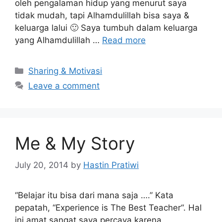
oleh pengalaman hidup yang menurut saya
tidak mudah, tapi Alhamdulillah bisa saya &
keluarga lalui 🙂 Saya tumbuh dalam keluarga
yang Alhamdulillah …
Read more
Categories
Sharing & Motivasi
Leave a comment
Me & My Story
July 20, 2014
by
Hastin Pratiwi
“Belajar itu bisa dari mana saja ….” Kata
pepatah, “Experience is The Best Teacher“. Hal
ini amat sangat saya percaya karena