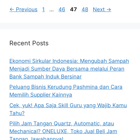
Page
Page
Page
Page
←
Previous
1
…
46
47
48
Next
→
Recent Posts
Ekonomi Sirkular Indonesia: Mengubah Sampah
Menjadi Sumber Daya Bersama melalui Peran
Bank Sampah Induk Bersinar
Peluang Bisnis Kerudung Pashmina dan Cara
Memilih Supplier Kainnya
Cek, yuk! Apa Saja Skill Guru yang Wajib Kamu
Tahu?
Pilih Jam Tangan Quartz, Automatic, atau
Mechanical? ONELUXE, Toko Jual Beli Jam
Tangan Jawabannya!