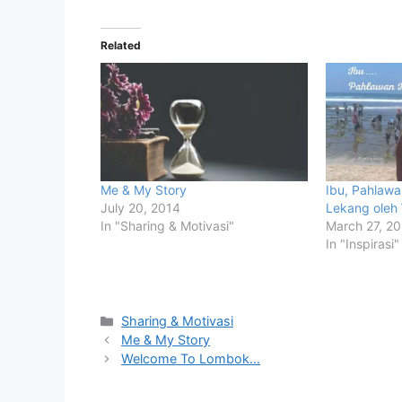
Related
Me & My Story
Ibu, Pahlaw
July 20, 2014
Lekang oleh
In "Sharing & Motivasi"
March 27, 2
In "Inspirasi"
Categories
Sharing & Motivasi
Me & My Story
Welcome To Lombok…