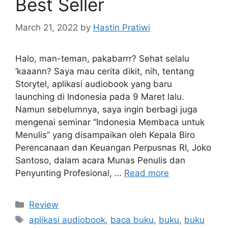
Best Seller
March 21, 2022
by
Hastin Pratiwi
Halo, man-teman, pakabarrr? Sehat selalu
‘kaaann? Saya mau cerita dikit, nih, tentang
Storytel, aplikasi audiobook yang baru
launching di Indonesia pada 9 Maret lalu.
Namun sebelumnya, saya ingin berbagi juga
mengenai seminar “Indonesia Membaca untuk
Menulis” yang disampaikan oleh Kepala Biro
Perencanaan dan Keuangan Perpusnas RI, Joko
Santoso, dalam acara Munas Penulis dan
Penyunting Profesional, …
Read more
Categories
Review
Tags
aplikasi audiobook
,
baca buku
,
buku
,
buku