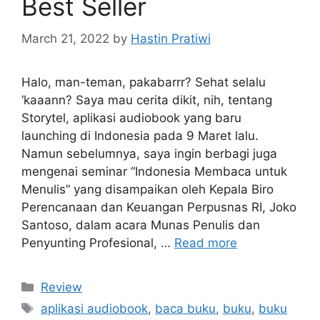
Best Seller
March 21, 2022
by
Hastin Pratiwi
Halo, man-teman, pakabarrr? Sehat selalu
‘kaaann? Saya mau cerita dikit, nih, tentang
Storytel, aplikasi audiobook yang baru
launching di Indonesia pada 9 Maret lalu.
Namun sebelumnya, saya ingin berbagi juga
mengenai seminar “Indonesia Membaca untuk
Menulis” yang disampaikan oleh Kepala Biro
Perencanaan dan Keuangan Perpusnas RI, Joko
Santoso, dalam acara Munas Penulis dan
Penyunting Profesional, …
Read more
Categories
Review
Tags
aplikasi audiobook
,
baca buku
,
buku
,
buku