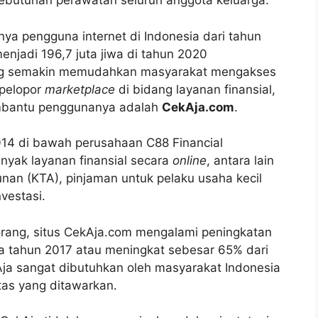
 kebutuhan perawatan seluruh anggota keluarga.
 pengguna internet di Indonesia dari tahun
njadi 196,7 juta jiwa di tahun 2020
ang semakin memudahkan masyarakat mengakses
 pelopor
marketplace
di bidang layanan finansial,
embantu penggunanya adalah
CekAja.com
.
2014 di bawah perusahaan C88 Financial
nyak layanan finansial secara
online
, antara lain
nan (KTA), pinjaman untuk pelaku usaha kecil
vestasi.
orang, situs CekAja.com mengalami peningkatan
a tahun 2017 atau meningkat sebesar 65% dari
ja sangat dibutuhkan oleh masyarakat Indonesia
as yang ditawarkan.