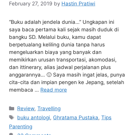
February 27, 2019
by
Hastin Pratiwi
“Buku adalah jendela dunia…” Ungkapan ini
saya baca pertama kali sejak masih duduk di
bangku SD. Melalui buku, kamu dapat
berpetualang keliling dunia tanpa harus
mengeluarkan biaya yang banyak dan
memikirkan urusan transportasi, akomodasi,
dan ittinerary, alias jadwal perjalanan plus
anggarannya… 🙂 Saya masih ingat jelas, punya
cita-cita dan impian pengen ke Jepang, setelah
membaca …
Read more
Categories
Review
,
Travelling
Tags
buku antologi
,
Ghratama Pustaka
,
Tips
Parenting