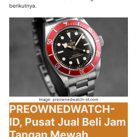
berikutnya.
Image: preownedwatch-id.com
PREOWNEDWATCH-
ID, Pusat Jual Beli Jam
Tangan Mewah