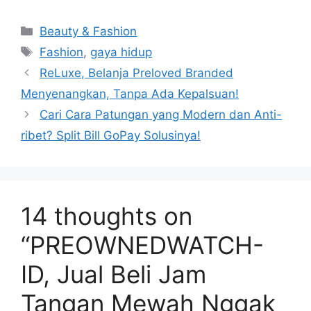
Categories
Beauty & Fashion
Tags
Fashion
,
gaya hidup
ReLuxe, Belanja Preloved Branded
Menyenangkan, Tanpa Ada Kepalsuan!
Cari Cara Patungan yang Modern dan Anti-
ribet? Split Bill GoPay Solusinya!
14 thoughts on
“PREOWNEDWATCH-
ID, Jual Beli Jam
Tangan Mewah Nggak